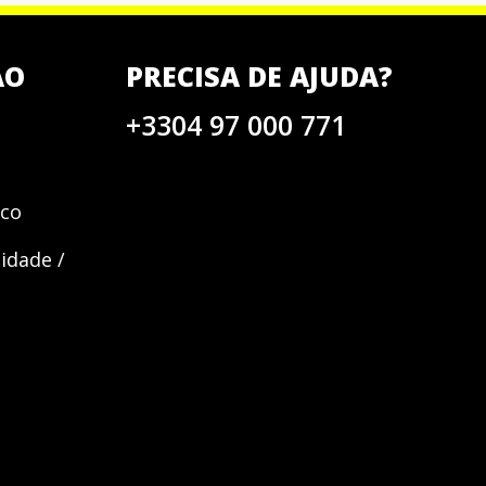
AO
PRECISA DE AJUDA?
+33
04 97 000 771
sco
idade /