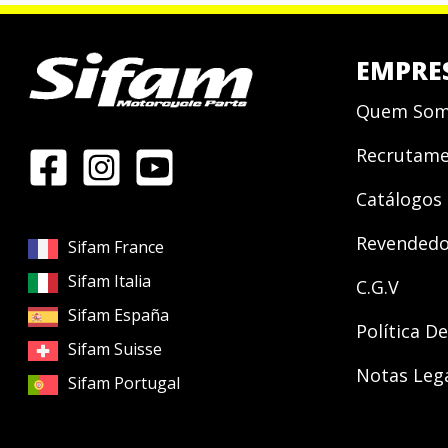
EMPRE
Quem Som
Recrutam
Catálogos
Revendedo
Sifam France
Sifam Italia
C.G.V
Sifam España
Política D
Sifam Suisse
Notas Leg
Sifam Portugal